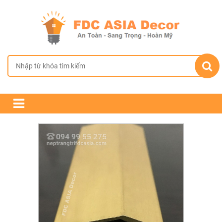
TRANG CHỦ
GIỚI THIỆU
SẢN PHẨM
CHÍNH SÁCH BÁN HÀNG
TIN TỨC & DỰ ÁN
LIÊN HỆ