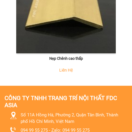
Nẹp Chênh cao thấp
Liên Hệ
CÔNG TY TNHH TRANG TRÍ NỘI THẤT FDC
ASIA
Số 11A Hồng Hà, Phường 2, Quận Tân Bình, Thành
phố Hồ Chí Minh, Việt Nam
094 99 55 275 - Zalo: 094 99 55 275