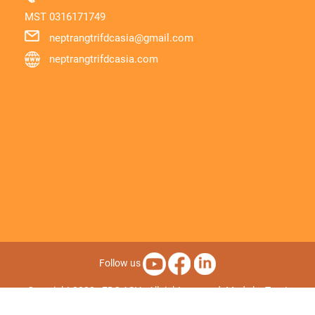
MST
0316171749
neptrangtrifdcasia@gmail.com
neptrangtrifdcasia.com
Follow us
Copyright 2022 - FDC ASIA. All right reserved.
Made by TranLe