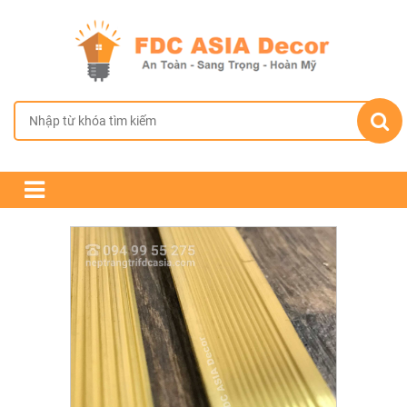
TRANG CHỦ
GIỚI THIỆU
SẢN PHẨM
CHÍNH SÁCH BÁN HÀNG
TIN TỨC & DỰ ÁN
LIÊN HỆ