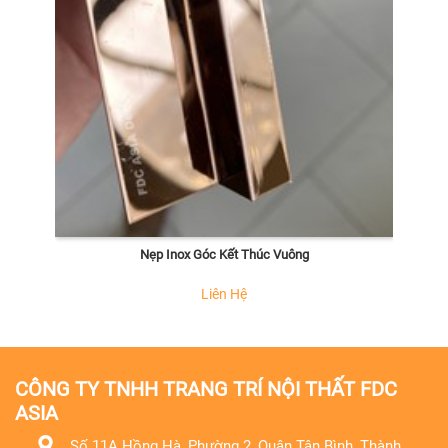
Nẹp Inox Góc Kết Thúc Vuông
Liên Hệ
CÔNG TY TNHH TRANG TRÍ NỘI THẤT FDC
ASIA
Số 11A Hồng Hà, Phường 2, Quận Tân Bình, Thành