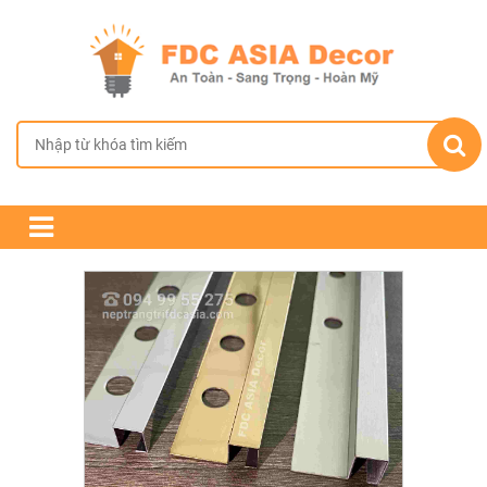
TRANG CHỦ
GIỚI THIỆU
SẢN PHẨM
CHÍNH SÁCH BÁN HÀNG
TIN TỨC & DỰ ÁN
LIÊN HỆ