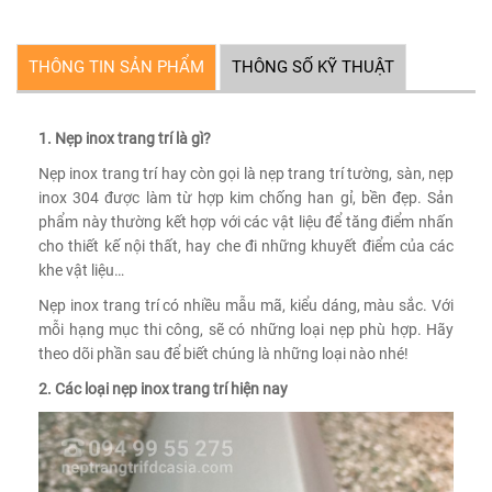
THÔNG TIN SẢN PHẨM
THÔNG SỐ KỸ THUẬT
1. Nẹp inox trang trí là gì?
Nẹp inox trang trí hay còn gọi là nẹp trang trí tường, sàn, nẹp
inox 304 được làm từ hợp kim chống han gỉ, bền đẹp. Sản
phẩm này thường kết hợp với các vật liệu để tăng điểm nhấn
cho thiết kế nội thất, hay che đi những khuyết điểm của các
khe vật liệu…
Nẹp inox trang trí có nhiều mẫu mã, kiểu dáng, màu sắc. Với
mỗi hạng mục thi công, sẽ có những loại nẹp phù hợp. Hãy
theo dõi phần sau để biết chúng là những loại nào nhé!
2. Các loại nẹp inox trang trí hiện nay