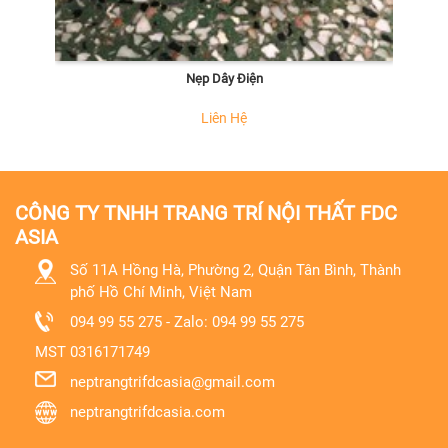
Nẹp Dây Điện
Liên Hệ
CÔNG TY TNHH TRANG TRÍ NỘI THẤT FDC
ASIA
Số 11A Hồng Hà, Phường 2, Quận Tân Bình, Thành
phố Hồ Chí Minh, Việt Nam
094 99 55 275 - Zalo: 094 99 55 275
MST
0316171749
neptrangtrifdcasia@gmail.com
neptrangtrifdcasia.com