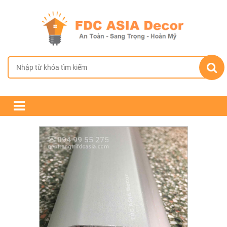
TRANG CHỦ
GIỚI THIỆU
SẢN PHẨM
CHÍNH SÁCH BÁN HÀNG
TIN TỨC & DỰ ÁN
LIÊN HỆ