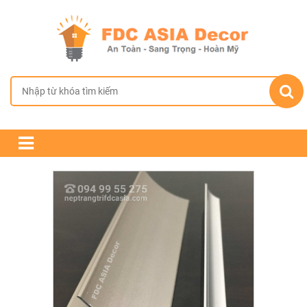
TRANG CHỦ
GIỚI THIỆU
SẢN PHẨM
CHÍNH SÁCH BÁN HÀNG
TIN TỨC & DỰ ÁN
LIÊN HỆ