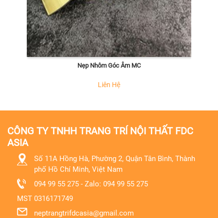
Nẹp Nhôm Góc Âm MC
Liên Hệ
CÔNG TY TNHH TRANG TRÍ NỘI THẤT FDC
ASIA
Số 11A Hồng Hà, Phường 2, Quận Tân Bình, Thành
phố Hồ Chí Minh, Việt Nam
094 99 55 275 - Zalo: 094 99 55 275
MST
0316171749
neptrangtrifdcasia@gmail.com